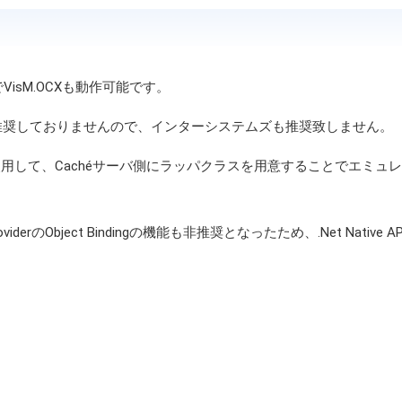
VisM.OCXも動作可能です。
トも推奨しておりませんので、インターシステムズも推奨致しません。
oviderを使用して、Cachéサーバ側にラッパクラスを用意することでエ
anaged ProviderのObject Bindingの機能も非推奨となったため、.Net